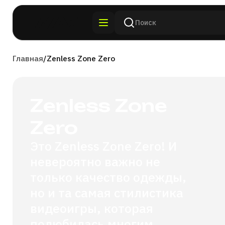
Главная
/
Zenless Zone Zero
Zenless Zone
Zero
Это Zenless Zone Zero! И
невероятно важно не
только качество одежды,
но и та самая стилистика
видеоигры, которая
полюбилась многим