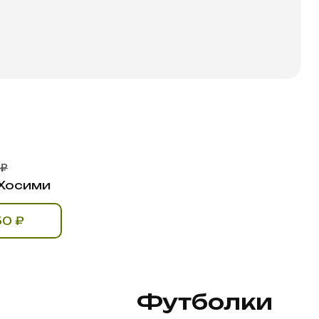
 ₽
Хосими
ь за 750 ₽
Футболки