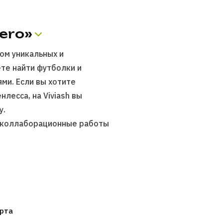
ero»
ом уникальных и
ете найти
футболки
и
ми. Если вы хотите
енлесса, на
Viviash
вы
у.
ь коллаборационные работы
окупкой.
ash. Оплату можно
т отправлен почтовой
рта