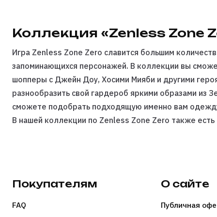
Коллекция «Zenless Zone Z
Игра Zenless Zone Zero славится большим количеств
запоминающихся персонажей. В коллекции вы смож
шопперы
с Джейн Доу, Хосими Мияби и другими героя
разнообразить свой гардероб яркими образами из З
сможете подобрать подходящую именно вам одежд
В нашей коллекции по Zenless Zone Zero также ест
с блогером
Gl1n
, которого вы можете поддержать п
Покупайте оригинальную одежду по Зенлессу на Vivi
произвести любым удобным способом, а товар буде
доставкой или СДЕК-ом в любой город России.
Покупателям
О сайте
FAQ
Публичная офе