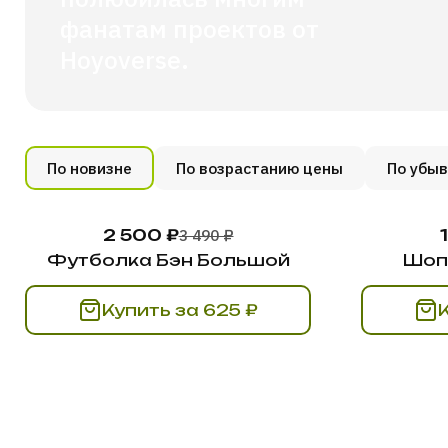
фанатам проектов от
Hoyoverse.
По новизне
По возрастанию цены
По убы
2 500 ₽
3 490 ₽
Футболка Бэн Большой
Шоп
Купить за 625 ₽