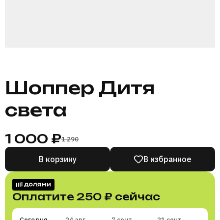
Шоппер Дитя
света
1 000 ₽
1 290
В корзину
В избранное
Оплатите
250 ₽
сейчас
Сегодня
24 авг
7 сент
21 сент