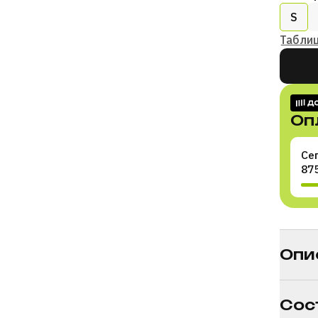
S
Табли
Оп
Се
87
Раздел
Опи
Сос