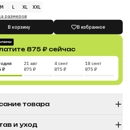
M
L
XL
XXL
ца размеров
В корзину
В избранное
латите
875 ₽
сейчас
годня
21 авг
4 сент
18 сент
5 ₽
875 ₽
875 ₽
875 ₽
и покупку на части
сание товара
тав и уход