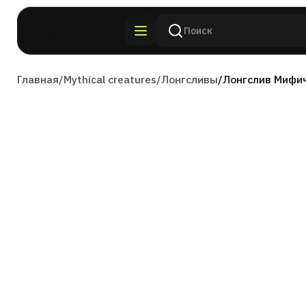
Главная
/
Mythical creatures
/
Лонгсливы
/
Лонгслив Мифи