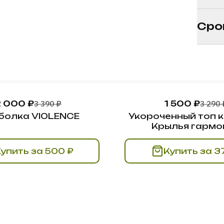
Сро
2 000 ₽
3 390 ₽
1 500 ₽
3 290 
болка VIOLENCE
Укороченный топ 
Крылья гармо
Купить за 500 ₽
Купит