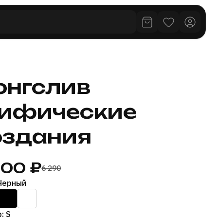
онгслив
ифические
оздания
500 ₽
6 290
 Черный
: S