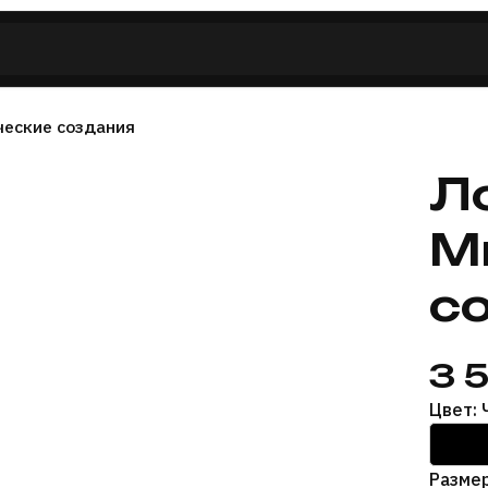
ческие создания
Л
М
с
3 
Цвет:
Размер