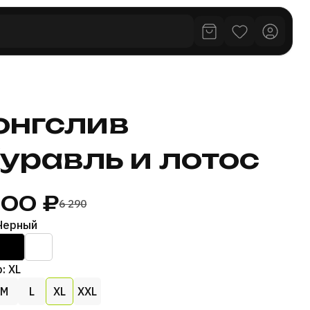
онгслив
уравль и лотос
500 ₽
6 290
 Черный
: XL
M
L
XL
XXL