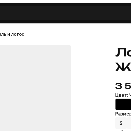
ль и лотос
Л
Ж
3 
Цвет:
Размер
S