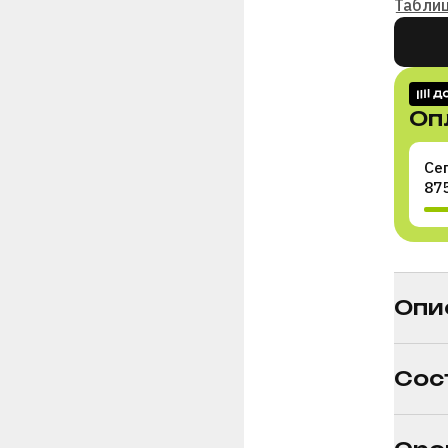
Табли
Оп
Се
87
Раздел
Опи
Сос