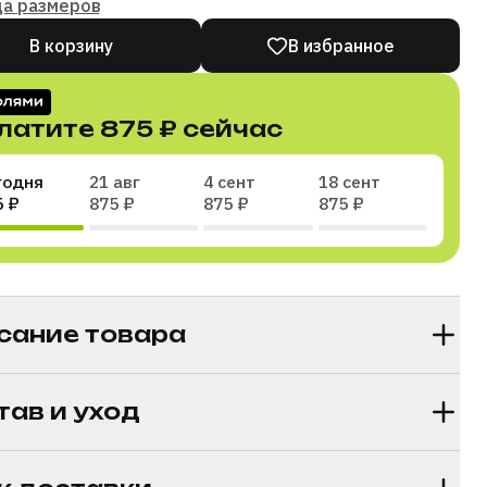
ца размеров
В корзину
В избранное
латите
875 ₽
сейчас
годня
21 авг
4 сент
18 сент
5 ₽
875 ₽
875 ₽
875 ₽
и покупку на части
сание товара
тав и уход