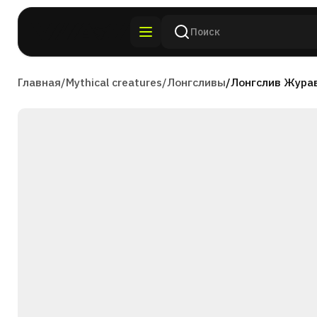
Главная
/
Mythical creatures
/
Лонгсливы
/
Лонгслив Журав