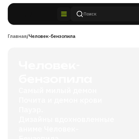
Главная
/
Человек-бензопила
Человек-
бензопила
Самый милый демон
Почита и демон крови
Пауэр.
Дизайны вдохновленные
аниме Человек-
Бензопила