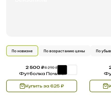
По новизне
По возрастанию цены
По убы
2 500 ₽
4 290 ₽
Футболка Почита
Фу
Купить за 625 ₽