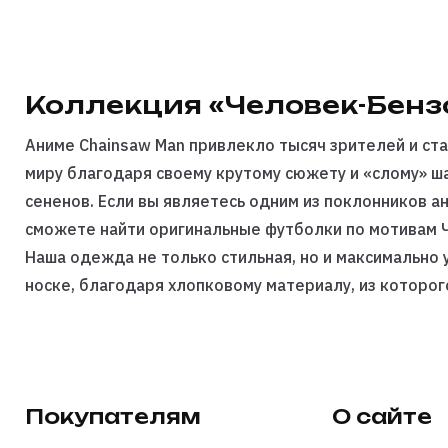
Коллекция «Человек-Бен
Аниме Chainsaw Man привлекло тысяч зрителей и ст
миру благодаря своему крутому сюжету и «слому» ш
сененов. Если вы являетесь одним из поклонников ани
сможете найти оригинальные
футболки
по мотивам 
Наша одежда не только стильная, но и максимально 
носке, благодаря хлопковому материалу, из которог
При соблюдении всех правил по стирке и уходу, они
Заказывайте футболки по Человеку Бензопиле на
Vi
удобным способом или долями. Товар будет отправл
СДЕК-ом в любой город России.
Покупателям
О сайте