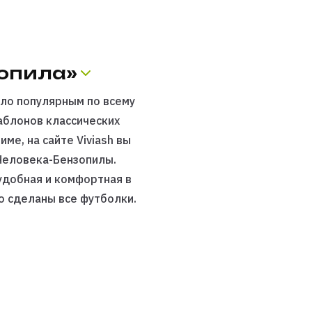
зопила»
ало популярным по всему
аблонов классических
ме, на сайте Viviash вы
Человека-Бензопилы.
удобная и комфортная в
о сделаны все футболки.
 прослужат вам долгие годы.
viash
, заплатив любым
ен почтовой доставкой и