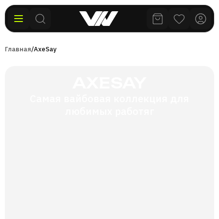
Главная
/
AxeSay
AXESAY
Самая вайбовая коллекция для
любимых работяг