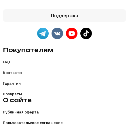
дополнением к вашему образу.
Чтобы купить товары из коллекции AxeSay,
Поддержка
заплатите любым удобным способом и ожидайте
доставку. Товар отправляется почтовой доставкой и
СДЕК-ом в любой город России.
Покупателям
FAQ
Контакты
Гарантии
Возвраты
О сайте
Публичная оферта
Пользовательское соглашение