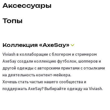
Аксессуары
Топы
Коллекция «AxeSay»
Viviash
в коллаборации с блогером и стримером
AxeSay создали коллекцию
футболок
, шопперов и
другой одежды с авторскими принтами с отсылками
на деятельность контент-мейкера.
Хочешь стать частью нашего сообщества и
поддержать AxeSay? Выбирайте одежду на Viviash.
Мы предлагаем качественные вещи, сделанные
преимущественно из хлопка. Яркая и удобная
одежда из коллекции AxeSay станет органичным